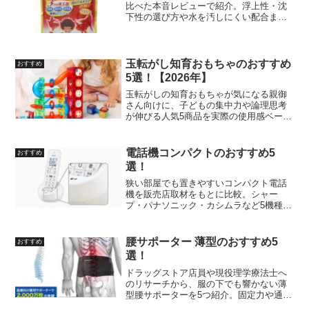
比べた本音レビューで紹介。浮上性・沈
下性の選び方や水を汚しにくい配合まで
体感ベースで比較しました。
玉転がし知育おもちゃのおすすめ
おすすめ
5選！【2026年】
玉転がしの知育おもちゃが気になる親御
さん向けに、子どもの集中力や論理思考
が伸びる人気5商品を実際の使用感ベース
で紹介します。
電話機コンパクトのおすすめ5
おすすめ
選！
狭い部屋でも置きやすいコンパクト電話
機を販売店取材をもとに比較。シャー
プ・パナソニック・カシムラなど5機種を
紹介します。
腰サポーター 薄型のおすすめ5
おすすめ
選！
ドラッグストア店員や現役理学療法士へ
のリサーチから、服の下でも響かない薄
型腰サポーターを5つ紹介。固定力や通気
性を独自項目で比較しました。