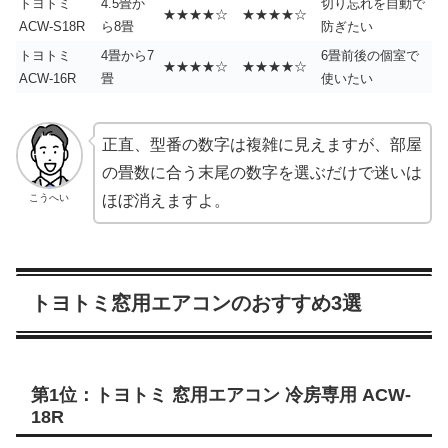
トヨトミ
4.5畳か
切り忘れを自動で
★★★★☆
★★★★☆
ACW-S18R
ら8畳
防ぎたい
トヨトミ
4畳から7
6畳前後の個室で
★★★★☆
★★★★☆
ACW-16R
畳
使いたい
正直、型番の数字は複雑に見えますが、部屋
の畳数に合う末尾の数字を選ぶだけで迷いは
こうへい
ほぼ消えますよ。
トヨトミ窓用エアコンのおすすめ3選
第1位：トヨトミ 窓用エアコン 冷房専用 ACW-
18R