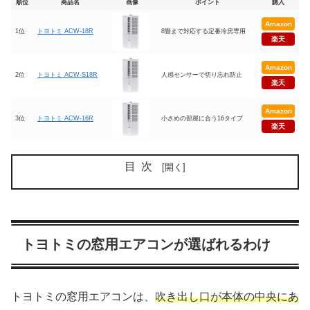
順位
商品名
画像
ポイント
購入
Amazon
1位
トヨトミ ACW-18R
8畳まで対応する定番冷房専用
楽天
Amazon
2位
トヨトミ ACW-S18R
人感センサーで切り忘れ防止
楽天
Amazon
3位
トヨトミ ACW-16R
小さめの部屋に合う16タイプ
楽天
目次
トヨトミの窓用エアコンが選ばれるわけ
トヨトミの窓用エアコンは、
吹き出し口が本体の中央にあ