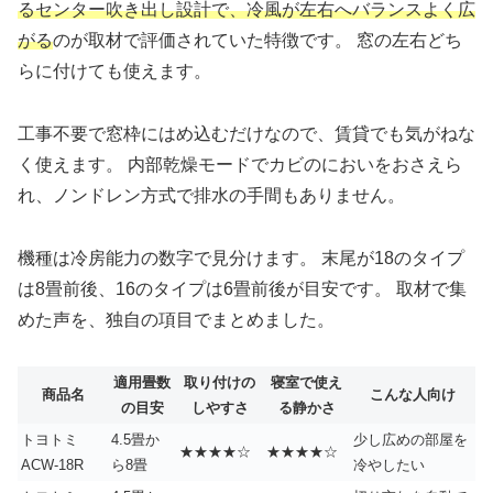
るセンター吹き出し設計で、冷風が左右へバランスよく広
がる
のが取材で評価されていた特徴です。 窓の左右どち
らに付けても使えます。
工事不要で窓枠にはめ込むだけなので、賃貸でも気がねな
く使えます。 内部乾燥モードでカビのにおいをおさえら
れ、ノンドレン方式で排水の手間もありません。
機種は冷房能力の数字で見分けます。 末尾が18のタイプ
は8畳前後、16のタイプは6畳前後が目安です。 取材で集
めた声を、独自の項目でまとめました。
適用畳数
取り付けの
寝室で使え
商品名
こんな人向け
の目安
しやすさ
る静かさ
トヨトミ
4.5畳か
少し広めの部屋を
★★★★☆
★★★★☆
ACW-18R
ら8畳
冷やしたい