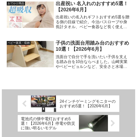
出産祝い 名入れのおすすめ5選！
おでかけ用品
【2026年6月】
出産祝いの名入れギフトおすすめ5選を贈
る側の目線で紹介。今治バスローブや身
長計タオル、ベビー食器など長く使える
一品と、名入れで気をつけたい点をまと
めました。
子供の洗面台用踏み台のおすすめ
ベビー家具・収納
10選！【2026年6月】
洗面台で自分で手を洗いたい子供を支え
る踏み台を10台ならべました。山崎実業
やベビービョルンなど、安全さと水場の
拭きやすさを実感ベースで比べていま
す。
24インチゲーミングモニターの
おすすめ5選！【2026年6月】
電池式の懐中電灯おすすめ5
選！【2026年6月】停電や防災
に強い明るいモデル