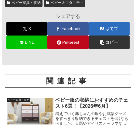
ベビー家具・収納
ベビー＆マタニティ
シェアする
X
Facebook
はてブ
LINE
Pinterest
コピー
関連記事
ベビー服の収納におすすめのチェ
ベビー家具・収納
スト6選！【2026年6月】
増えていく赤ちゃんの服やお世話グッズ
をすっきり収納できるチェストを6台なら
べました。天馬やアイリスオーヤマな
ど、置き場所と長く使えるかを軸に実感
ベースで比べています。