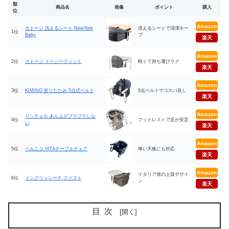
順
商品名
画像
ポイント
購入
位
Amazon
カトージ 洗えるシート NewYork
洗えるシートで清潔キー
1位
Baby
プ
楽天
Amazon
2位
カトージ イージーフィット
軽くて持ち運びラク
楽天
Amazon
3位
KIMINO 折りたたみ 5点式ベルト
5点ベルトでコスパ良し
楽天
Amazon
リッチェル あんよがブラブラしな
4位
フットレストで足が安定
い
楽天
Amazon
5位
ベルニコ VITAテーブルチェア
厚い天板にも対応
楽天
Amazon
イタリア発の上質デザイ
6位
イングリッシーナ ファスト
ン
楽天
目次