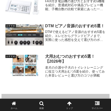
FAX付き電話機の選び方とおすすめ5機種
を紹介。普通紙対応や液晶プレビュー機
能、子機台数の比較で家庭にあった一台
が見つかります。
DTM ピアノ音源のおすすめ5選！
おすすめ
DTMで使えるピアノ音源のおすすめ5選を
紹介。エレピからグランドピアノまで、
実際に使った感想を交えて選び方のポイ
ントも解説しています。
犬用おむつのおすすめ5選！
おすすめ
【2026年】
老犬の介護や子犬のトイレトレーニング
に役立つ犬用おむつ5選を紹介。使ってみ
た本音レビューと選び方のコツが満載
大型3Dプリンターのおすすめ4
選！
ホーム
検索
トップ
サイドバー