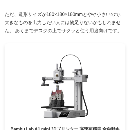
ただ、造形サイズが180×180×180mmとやや小さいので、
大きなものを出力したい人には物足りないかもしれませ
ん。 あくまでデスクの上でサクッと使う用途向けです。
Bambu Lab A1 mini 3Dプリンター 高速高精度 全自動キ