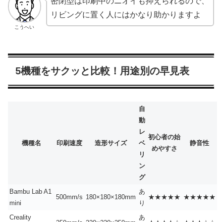
密閉型は印刷中のニオイも抑えられるので、
リビングに置く人にはかなり助かりますよ
こうへい
5機種をサクッと比較！用途別の早見表
自
動
レ
初心者の始
機種名
印刷速度
造形サイズ
ベ
静音性
めやすさ
リ
ン
グ
Bambu Lab A1
あ
500mm/s
180×180×180mm
★★★★★
★★★★★
mini
り
Creality
あ