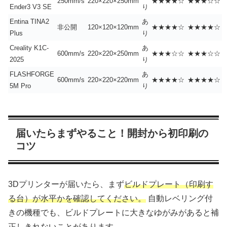
250mm/s
220×220×250mm
★★★★☆
★★★☆☆
Ender3 V3 SE
り
Entina TINA2
あ
非公開
120×120×120mm
★★★★☆
★★★★☆
Plus
り
Creality K1C-
あ
600mm/s
220×220×250mm
★★★☆☆
★★★☆☆
2025
り
FLASHFORGE
あ
600mm/s
220×220×220mm
★★★★☆
★★★★☆
5M Pro
り
届いたらまずやること！開封から初印刷の
コツ
3Dプリンターが届いたら、まず
ビルドプレート（印刷す
る台）が水平かを確認してください。
自動レベリング付
きの機種でも、ビルドプレートに大きなゆがみがあると補
正しきれないことがあります。