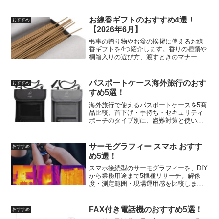
お線香ギフトのおすすめ4選！
おすすめ
【2026年6月】
弔事の贈り物やお盆の挨拶に使えるお線
香ギフトを4つ紹介します。香りの種類や
桐箱入りの選び方、渡すときのマナーも
書いています。
パスポートケース海外旅行のおす
おすすめ
すめ5選！
海外旅行で使えるパスポートケースを5商
品比較。首下げ・手持ち・セキュリティ
ポーチのタイプ別に、盗難対策と使い勝
手を正直レビューします。
サーモグラフィー スマホ おすす
おすすめ
め5選！
スマホ接続型のサーモグラフィーを、DIY
から業務用途まで5機種リサーチ。解像
度・測定範囲・現場運用感を比較しまし
た。
FAX付き電話機のおすすめ5選！
おすすめ