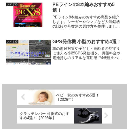
PEラインの8本編みおすすめ5
おすすめ
選！
PEライン8本編みのおすすめ商品を紹介
します。シーガーやシマノなど人気銘柄
の比較や号数別の選び方を整理しまし
た。
GPS発信機 小型のおすすめ4選！
おすすめ
車の盗難対策や子ども・高齢者の見守り
に使える小型GPS発信機を、月額料金や
電池持ちのリアルな運用感で4機種比べて
紹介します。
ベビー枕のおすすめ5選！
【2026年】
クラッチレバー 可倒式のおす
すめ4選！【2026年】