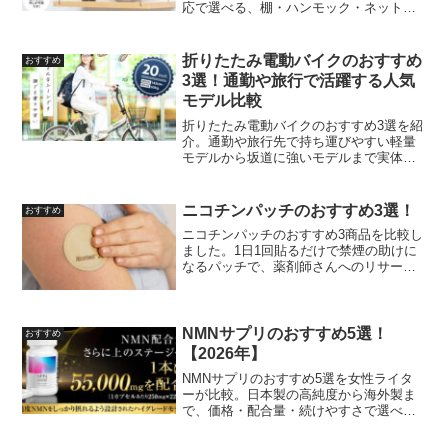
応で選べる、棚・ハンモック・ネット・
ポケット型を紹介します。
折りたたみ電動バイクのおすすめ
おすすめ
3選！通勤や旅行で活躍する人気
モデル比較
折りたたみ電動バイクのおすすめ3選を紹
介。通勤や旅行先で持ち運びやすい軽量
モデルから坂道に強いモデルまで実体験
ベースで比較しました。
ニコチンパッチのおすすめ3選！
おすすめ
ニコチンパッチのおすすめ3商品を比較し
ました。1日1回貼るだけで禁煙の助けに
なるパッチで、薬剤師さんへのリサーチ
をもとに違いと使い分けを紹介します。
NMNサプリのおすすめ5選！
おすすめ
【2026年】
NMNサプリのおすすめ5選を女性ライタ
ーが比較。日本製の高純度から海外製ま
で、価格・配合量・続けやすさで選べる
商品を紹介します。