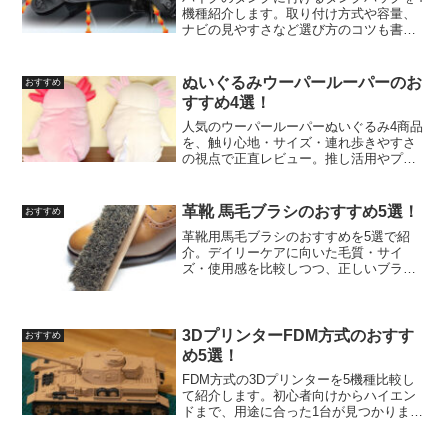
機種紹介します。取り付け方式や容量、
ナビの見やすさなど選び方のコツも書い
ています。
ぬいぐるみウーパールーパーのお
おすすめ
すすめ4選！
人気のウーパールーパーぬいぐるみ4商品
を、触り心地・サイズ・連れ歩きやすさ
の視点で正直レビュー。推し活用やプレ
ゼント選びの参考になる1匹が見つかりま
す。
革靴 馬毛ブラシのおすすめ5選！
おすすめ
革靴用馬毛ブラシのおすすめを5選で紹
介。デイリーケアに向いた毛質・サイ
ズ・使用感を比較しつつ、正しいブラッ
シング方法やセット購入アイテムも紹介
します。
3DプリンターFDM方式のおすす
おすすめ
め5選！
FDM方式の3Dプリンターを5機種比較し
て紹介します。初心者向けからハイエン
ドまで、用途に合った1台が見つかりま
す。