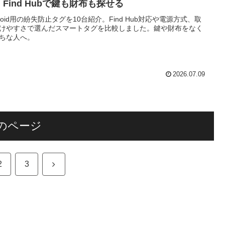
Find Hubで鍵も財布も探せる
droid用の紛失防止タグを10台紹介。Find Hub対応や電源方式、取
けやすさで選んだスマートタグを比較しました。鍵や財布をなく
ちな人へ。
2026.07.09
のページ
次
2
3
へ