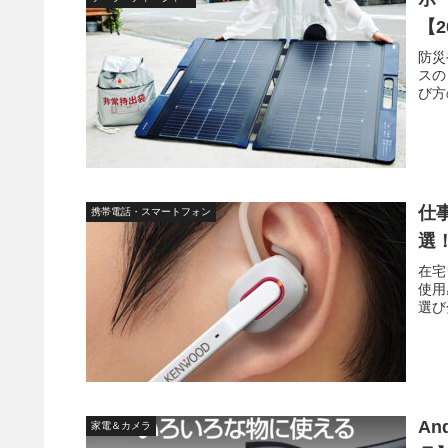
【
防災
スの
び方
仕
携帯電話・スマートフォン
選
在宅
使用
選び
An
家電＆カメラ