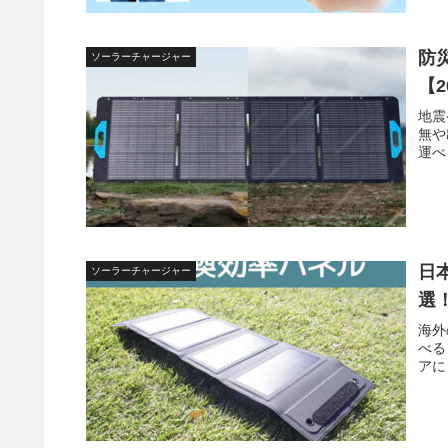
防
ソーラーチャージャー
【
地震
無や
運べ
日
ソーラーチャージャー
選
海外
べる
アに