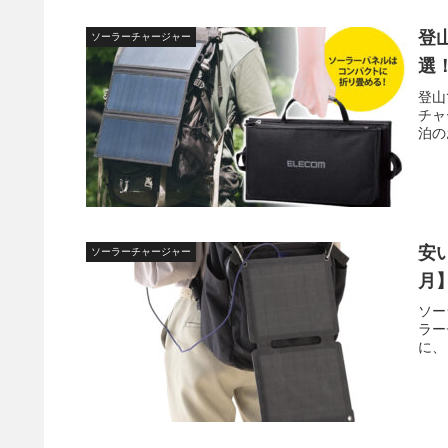
登
ソーラーチャージャー
選
登山
チャ
泊の
安
ソーラーチャージャー
月
ソー
ラー
に、