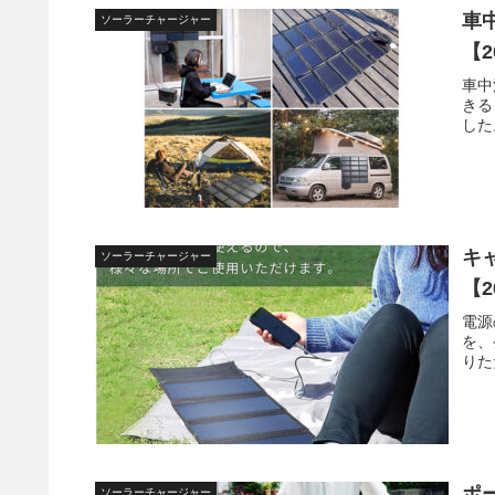
車
ソーラーチャージャー
【
車中
きる
した
キ
ソーラーチャージャー
【
電源
を、
りた
ポ
ソーラーチャージャー