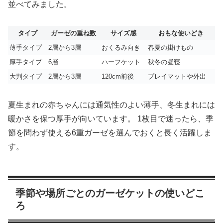
並べてみました。
タイプ
ガーゼの重ね数
サイズ感
おもな使いどき
薄手タイプ
2層から3層
おくるみ向き
春夏の掛けもの
厚手タイプ
6層
ハーフケット
秋冬の昼寝
大判タイプ
2層から3層
120cm前後
プレイマットや外出
夏生まれの赤ちゃんには通気性のよい薄手、冬生まれには
暖かさを保つ厚手が向いています。 1枚目で迷ったら、季
節を問わず使える6重ガーゼを選んでおくと長く活躍しま
す。
季節や場所ごとのガーゼケットの使いどこ
ろ