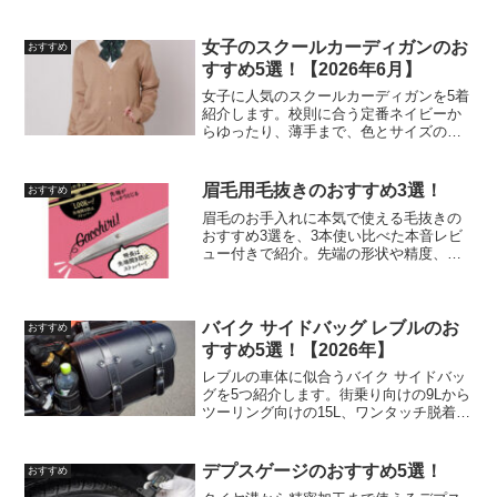
女子のスクールカーディガンのお
おすすめ
すすめ5選！【2026年6月】
女子に人気のスクールカーディガンを5着
紹介します。校則に合う定番ネイビーか
らゆったり、薄手まで、色とサイズの比
較表や手入れのコツも書きました。
眉毛用毛抜きのおすすめ3選！
おすすめ
眉毛のお手入れに本気で使える毛抜きの
おすすめ3選を、3本使い比べた本音レビ
ュー付きで紹介。先端の形状や精度、痛
みの少なさまで体感ベースで比較しまし
た。
バイク サイドバッグ レブルのお
おすすめ
すすめ5選！【2026年】
レブルの車体に似合うバイク サイドバッ
グを5つ紹介します。街乗り向けの9Lから
ツーリング向けの15L、ワンタッチ脱着や
本革レザーまで、容量と固定方式で選べ
る一台が見つかります。
デプスゲージのおすすめ5選！
おすすめ