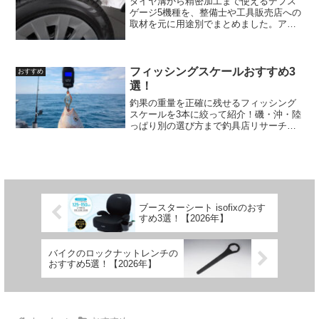
タイヤ溝から精密加工まで使えるデプス
ゲージ5機種を、整備士や工具販売店への
取材を元に用途別でまとめました。アナ
ログとデジタルの違い、精度を上げる使
い方まで現場視点で紹介しています。
フィッシングスケールおすすめ3
おすすめ
選！
釣果の重量を正確に残せるフィッシング
スケールを3本に絞って紹介！磯・沖・陸
っぱり別の選び方まで釣具店リサーチを
元に書きました。
ブースターシート isofixのおす
すめ3選！【2026年】
バイクのロックナットレンチの
おすすめ5選！【2026年】