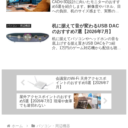
CADや3D設計に向いたモニターのおすす
め5選を紹介します。解像度やパネル、目
への負担、机のサイズ感まで、実際の使
い心地ベースで予算別に選べるよう比較
しました。
机に据えて音が変わるUSB DAC
パソコン・周辺機器
のおすすめ7選【2026年7月】
机に据えてパソコンやヘッドホンの音を
底上げする据え置きUSB DACを7つ紹
介。1万円のゲーム対応機から配信も聴け
る万能機まで、価格帯と使い方で選びま
した。
会議室のWi-Fi 天井アクセスポ
イントのおすすめ5選【2026年7
月】
屋外アクセスポイントのおすす
め5選【2026年7月】現場や倉庫
でも途切れない
ホーム
パソコン・周辺機器