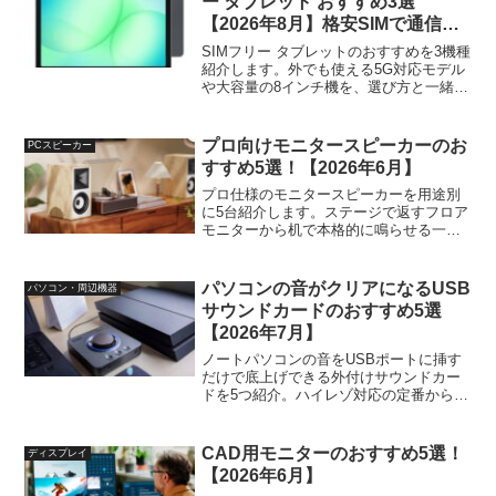
ー タブレット おすすめ3選
【2026年8月】格安SIMで通信費
も節約
SIMフリー タブレットのおすすめを3機種
紹介します。外でも使える5G対応モデル
や大容量の8インチ機を、選び方と一緒に
比べています。格安SIMで通信費を抑え
たい人へ。
プロ向けモニタースピーカーのお
PCスピーカー
すすめ5選！【2026年6月】
プロ仕様のモニタースピーカーを用途別
に5台紹介します。ステージで返すフロア
モニターから机で本格的に鳴らせる一台
まで、比較表と置き方のコツも書きまし
た。
パソコンの音がクリアになるUSB
パソコン・周辺機器
サウンドカードのおすすめ5選
【2026年7月】
ノートパソコンの音をUSBポートに挿す
だけで底上げできる外付けサウンドカー
ドを5つ紹介。ハイレゾ対応の定番から
500円台の入門機まで、音質と価格のバラ
ンスで選びました。
CAD用モニターのおすすめ5選！
ディスプレイ
【2026年6月】