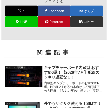
シェアする
X
Facebook
はてブ
LINE
Pinterest
コピー
関連記事
キャプチャーボード内蔵型 おす
パソコン・周辺機器
すめ6選！【2026年7月】配線ス
ッキリ遅延なし！
内蔵型キャプチャーボードのおすすめ6
選。HDMI 2.1対応の本命から2万円以下
の入門機、4入力の変わり種まで、実際に
組み込んだ経験をもとに比べました。
外でもサクサク使える！SIMフリ
タブレット