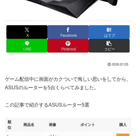
X
Facebook
はてブ
LINE
Pinterest
コピー
2026.07.03
ゲーム配信中に画面がカクついて悔しい思いをしてから、
ASUSのルーターを5台くらべてみました。
この記事で紹介するASUSルーター5選
順
商品名
画像
ポイント
購入
位