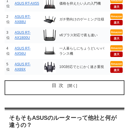
1
Amazon
ASUS RT-AX55
価格を抑えたい人の入門機
位
楽天
2
ASUS RT-
Amazon
ガチ勢向けのゲーミング仕様
位
AX88U
楽天
3
ASUS RT-
Amazon
v6プラス対応で夜も速い
位
AX1800U
楽天
4
ASUS RT-
一人暮らしにちょうどいいバ
Amazon
位
AX56U
ランス機
楽天
5
ASUS RT-
Amazon
10G対応でとにかく速さ重視
位
AX89X
楽天
目次
そもそもASUSのルーターって他社と何が
違うの？