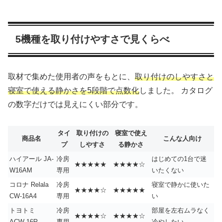
5機種を取り付けやすさで見くらべ
取材で集めた使用者の声をもとに、
取り付けのしやすさと
寝室で使える静かさを5段階で点数化
しました。 カタログ
の数字だけでは見えにくい部分です。
タイ
取り付けの
寝室で使え
商品名
こんな人向け
プ
しやすさ
る静かさ
ハイアール JA-
冷房
はじめての1台で迷
★★★★★
★★★★☆
W16AM
専用
いたくない
コロナ Relala
冷房
寝室で静かに使いた
★★★★☆
★★★★★
CW-16A4
専用
い
トヨトミ
冷房
部屋を左右ムラなく
★★★★☆
★★★★☆
ACW-16R
専用
冷やしたい