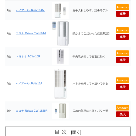
Amazon
1位
ハイアール JA-W16AM
お手入れしやすい定番モデル
楽天
Amazon
2位
コロナ Relala CW-16A4
静かさにこだわった低振動設計
楽天
Amazon
3位
トヨトミ ACW-16R
中央吹き出しで左右に効く
楽天
Amazon
4位
ハイアール JA-W16A
パネルを外して水洗いできる
楽天
Amazon
5位
コロナ Relala CW-1826R
広めの部屋にも届くパワー型
楽天
目次