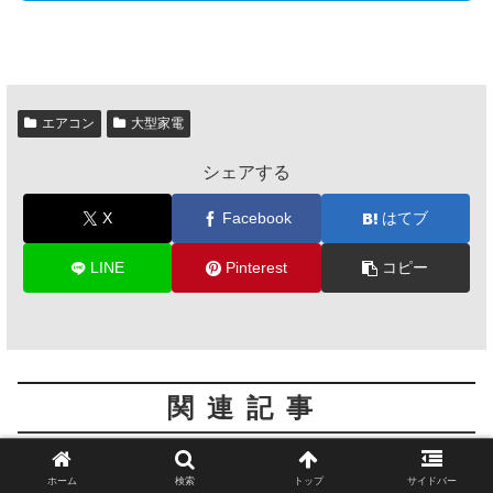
エアコン
大型家電
シェアする
X
Facebook
はてブ
LINE
Pinterest
コピー
関連記事
安く買える エアコン おすすめ8選
エアコン
ホーム
検索
トップ
サイドバー