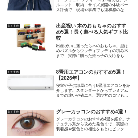
ルエット、収納、サイズ展開の体験ベー
ス評価で、現場や事務でも違和感のない1
着が見つかります。
出産祝い 木のおもちゃのおすす
おすすめ
め5選！長く遊べる人気ギフト比
較
出産祝いに迷ったら木のおもちゃ。型は
めパズルからウッディプッディの積み木
まで、実際に贈った姪っ子の反応をもと
に長く遊べる5点を予算別で紹介します。
8畳用エアコンのおすすめ5選！
おすすめ
【2026年】
寝室や子供部屋に合う8畳用エアコンを紹
介します。スタンダードからプレミアム
までの違いや省エネ、選び方のコツも書
いています。
グレーカラコンのおすすめ4選！
おすすめ
グレーカラコンのおすすめ4選を紹介。ナ
チュラル系から攻めた発色まで、実際の
装着感や髪色との相性をもとにピックア
ップしました。