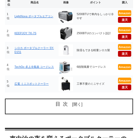
順
商品名
画像
ポイント
購入
位
Amazon
1
5200BTUで車内をしっかり冷
LightNova ポータブルエアコン
位
やす
楽天
Amazon
2
KEEPJOY TK-7S
2500BTUのコンパクト設計
位
楽天
Amazon
3
シロカ ポータブルクーラー SY-
除湿もできる軽量シロカ製
位
D151
楽天
4
TechGo 卓上冷風扇 コードレス
6段階風量でコードレス
Amazon
位
Amazon
5
広電 ミニスポットクーラー
工事不要のミニサイズ
位
楽天
目次