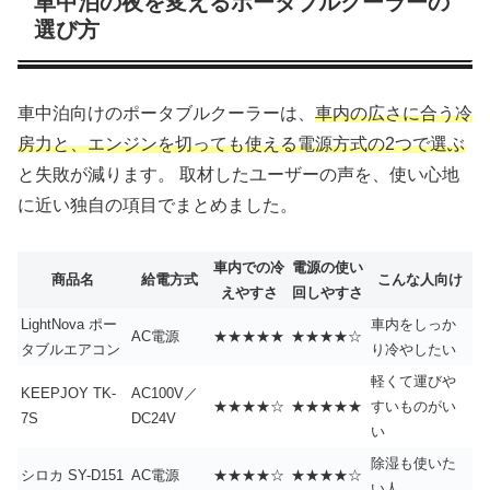
車中泊の夜を変えるポータブルクーラーの
選び方
車中泊向けのポータブルクーラーは、
車内の広さに合う冷
房力と、エンジンを切っても使える電源方式の2つで選ぶ
と失敗が減ります。 取材したユーザーの声を、使い心地
に近い独自の項目でまとめました。
車内での冷
電源の使い
商品名
給電方式
こんな人向け
えやすさ
回しやすさ
LightNova ポー
車内をしっか
AC電源
★★★★★
★★★★☆
タブルエアコン
り冷やしたい
軽くて運びや
KEEPJOY TK-
AC100V／
★★★★☆
★★★★★
すいものがい
7S
DC24V
い
除湿も使いた
シロカ SY-D151
AC電源
★★★★☆
★★★★☆
い人