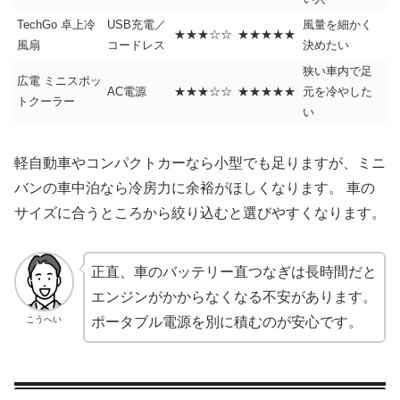
TechGo 卓上冷
USB充電／
風量を細かく
★★★☆☆
★★★★★
風扇
コードレス
決めたい
狭い車内で足
広電 ミニスポッ
AC電源
★★★☆☆
★★★★★
元を冷やした
トクーラー
い
軽自動車やコンパクトカーなら小型でも足りますが、ミニ
バンの車中泊なら冷房力に余裕がほしくなります。 車の
サイズに合うところから絞り込むと選びやすくなります。
正直、車のバッテリー直つなぎは長時間だと
エンジンがかからなくなる不安があります。
こうへい
ポータブル電源を別に積むのが安心です。