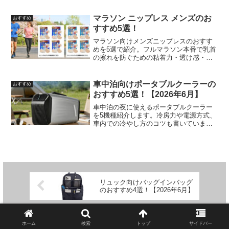
ツまで実用目線で解説しています
マラソン ニップレス メンズのお
おすすめ
すすめ5選！
マラソン向けメンズニップレスのおすす
めを5選で紹介。フルマラソン本番で乳首
の擦れを防ぐための粘着力・透け感・コ
スパを比較した実用的な選び方を紹介し
ます。
車中泊向けポータブルクーラーの
おすすめ
おすすめ5選！【2026年6月】
車中泊の夜に使えるポータブルクーラー
を5機種紹介します。冷房力や電源方式、
車内での冷やし方のコツも書いていま
す。
リュック向けバッグインバッグ
のおすすめ4選！【2026年6月】
車中泊向けポータブルクーラー
のおすすめ5選！【2026年6月】
ホーム
検索
トップ
サイドバー