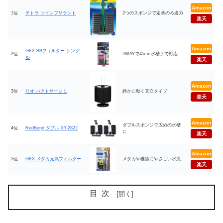
Amazon
1位
テトラ ツインブリラント
2つのスポンジで定番のろ過力
楽天
Amazon
GEX BBフィルター シング
2位
2WAYで45cm水槽まで対応
ル
楽天
Amazon
3位
リオ バクトサージ L
静かに動く直立タイプ
楽天
Amazon
ダブルスポンジで広めの水槽
4位
RedBeryl ダブル XY-2822
に
楽天
Amazon
5位
GEX メダカ元気フィルター
メダカや稚魚にやさしい水流
楽天
目次