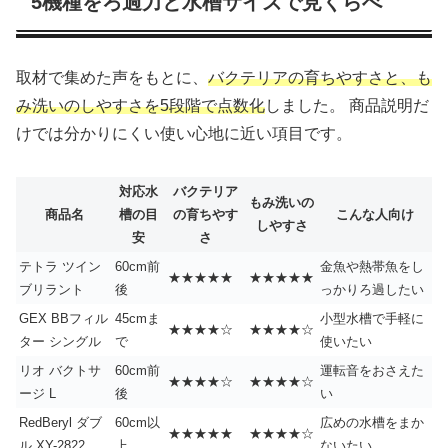
5機種をろ過力と水槽サイズで見くらべ
取材で集めた声をもとに、
バクテリアの育ちやすさと、も
み洗いのしやすさを5段階で点数化
しました。 商品説明だ
けでは分かりにくい使い心地に近い項目です。
対応水
バクテリア
もみ洗いの
商品名
槽の目
の育ちやす
こんな人向け
しやすさ
安
さ
テトラ ツイン
60cm前
金魚や熱帯魚をし
★★★★★
★★★★★
ブリラント
後
っかりろ過したい
GEX BBフィル
45cmま
小型水槽で手軽に
★★★★☆
★★★★☆
ター シングル
で
使いたい
リオ バクトサ
60cm前
運転音をおさえた
★★★★☆
★★★★☆
ージ L
後
い
RedBeryl ダブ
60cm以
広めの水槽をまか
★★★★★
★★★★☆
ル XY-2822
上
ないたい