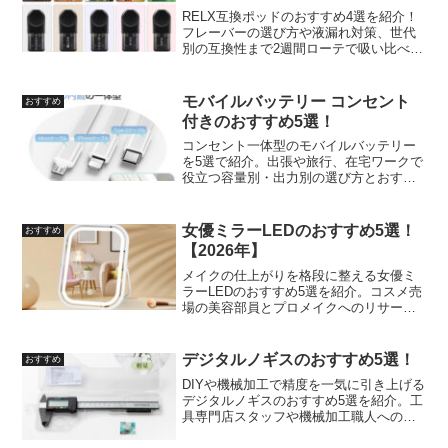
RELX互換ポッドのおすすめ4選を紹介！
フレーバーの選び方や液漏れ対策、世代
別の互換性まで2週間ローテで吸い比べた
愛用者目線でレビューします。
モバイルバッテリー コンセント
おすすめ
付きのおすすめ5選！
コンセント一体型のモバイルバッテリー
を5選で紹介。出張や旅行、在宅ワークで
役立つ容量別・出力別の選び方とおすす
め商品の特徴を紹介します。
女優ミラーLEDのおすすめ5選！
おすすめ
【2026年】
メイクの仕上がりを格段に整える女優ミ
ラーLEDのおすすめ5選を紹介。コスメ売
場の美容部員とプロメイクへのリサーチ
をもとに、色温度・サイズ・拡大鏡の使
い分けを実用目線で解説しています
デジタルノギスのおすすめ5選！
おすすめ
DIYや機械加工で精度を一気に引き上げる
デジタルノギスのおすすめ5選を紹介。工
具専門店スタッフや機械加工職人へのリ
サーチをもとに、精度・素材・測定のコ