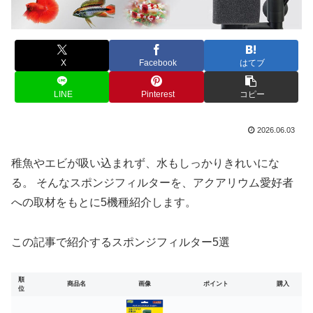
X
Facebook
はてブ
LINE
Pinterest
コピー
2026.06.03
稚魚やエビが吸い込まれず、水もしっかりきれいにな
る。 そんなスポンジフィルターを、アクアリウム愛好者
への取材をもとに5機種紹介します。
この記事で紹介するスポンジフィルター5選
順
商品名
画像
ポイント
購入
位