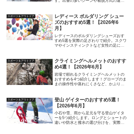
す。出番の多いシーンや着脱方式の違
い、ずれにくい着け方を実体験を交えて
比べた内容です。
レディース ボルダリング シュー
スポーツ＆アウトドア
ズのおすすめ5選！【2026年6
月】
レディースのボルダリングシューズおす
すめ5選を実際の足ざわりで紹介。スクワ
マやインスティンクトなど女性の足に合
う一足と、痛くならないサイズ選びをま
とめました。
クライミングヘルメットのおすす
スポーツ＆アウトドア
め4選！【2026年6月】
岩場で頼れるクライミングヘルメットの
おすすめを4つ紹介します！グローブのま
まの操作性や蒸れにくさなど、かぶり比
べた違いを正直に書きました。
登山 ゲイターのおすすめ5選！
スポーツ＆アウトドア
【2026年6月】
小石や雪、雨から足元を守る登山ゲイタ
ーを5つ紹介します。ロングとショートの
違いや防水と撥水の選び分けを、実際の
山行シーンを交えてわかりやすく比べた
内容です。