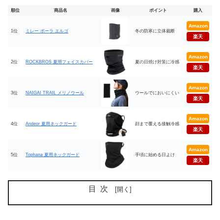
順位
商品名
画像
ポイント
購入
Amazon
1位
ミレー ポーラ エルゴ
冬の防寒に立体裁断
楽天
Amazon
2位
ROCKBROS 夏用フェイスカバー
夏の日焼け対策に冷感
楽天
Amazon
3位
NAIGAI TRAIL メリノウール
ウールでにおいにくい
楽天
Amazon
4位
Andeor 夏用ネックガード
顔まで覆える接触冷感
楽天
Amazon
5位
Tophana 夏用ネックガード
手頃に始める日よけ
楽天
目次