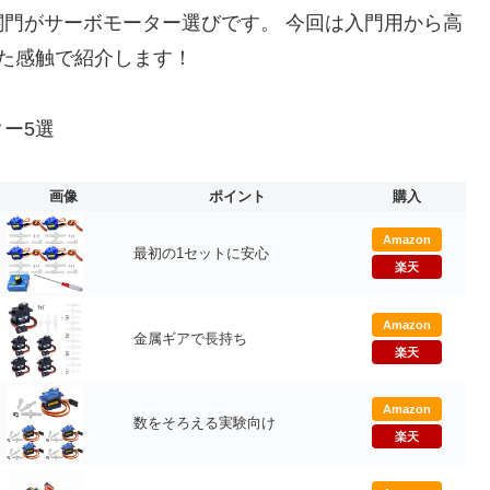
門がサーボモーター選びです。 今回は入門用から高
た感触で紹介します！
ー5選
画像
ポイント
購入
Amazon
最初の1セットに安心
楽天
Amazon
金属ギアで長持ち
楽天
Amazon
数をそろえる実験向け
楽天