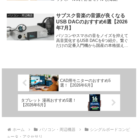
サブスク音楽の音源が良くなる
パソコン・周辺機器
USB DACのおすすめ6選【2026
年7月】
パソコンやスマホの音をノイズを抑えて
高音質化するUSB DACを6つ紹介。繋ぐ
だけの定番入門機から国産の本格据え置
きまで、価格と音の傾向で選びました。
CAD用モニターのおすすめ5
選！【2026年6月】
タブレット 漫画おすすめ5選！
【2026年6月】
ホーム
パソコン・周辺機器
シングルボードコンピ
ュータ・アクセサリ