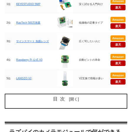
Amazon
1位
KEYESTUDIO 5MP
安く試せる入門向け
楽天
Amazon
2位
RasTech 500万画素
低価格の定番タイプ
楽天
Amazon
3位
サインスマート 魚眼レンズ
広く写したい人に
楽天
Amazon
4位
Raspberry Pi 公式 V3
自動ピントの本命
楽天
Amazon
5位
LANDZO V2
V2互換で情報が多い
楽天
目次
ラズパイのカメラモジュールで何ができる