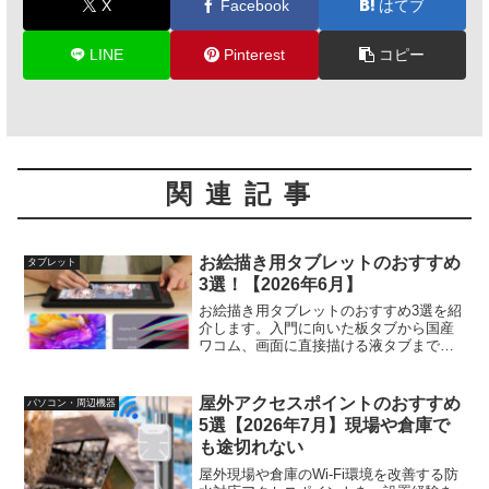
X
Facebook
はてブ
LINE
Pinterest
コピー
関連記事
お絵描き用タブレットのおすすめ
タブレット
3選！【2026年6月】
お絵描き用タブレットのおすすめ3選を紹
介します。入門に向いた板タブから国産
ワコム、画面に直接描ける液タブまで、
始めやすさや手の疲れにくさを実際に描
いて比較しました。
屋外アクセスポイントのおすすめ
パソコン・周辺機器
5選【2026年7月】現場や倉庫で
も途切れない
屋外現場や倉庫のWi-Fi環境を改善する防