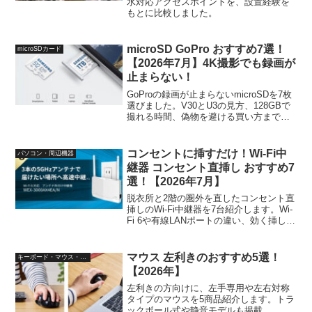
水対応アクセスポイントを、設置経験を
もとに比較しました。
microSD GoPro おすすめ7選！
microSDカード
【2026年7月】4K撮影でも録画が
止まらない！
GoProの録画が止まらないmicroSDを7枚
選びました。V30とU3の見方、128GBで
撮れる時間、偽物を避ける買い方まで撮
影経験ベースで紹介します！
コンセントに挿すだけ！Wi-Fi中
パソコン・周辺機器
継器 コンセント直挿し おすすめ7
選！【2026年7月】
脱衣所と2階の圏外を直したコンセント直
挿しのWi-Fi中継器を7台紹介します。Wi-
Fi 6や有線LANポートの違い、効く挿し場
所まで体験ベースです！
マウス 左利きのおすすめ5選！
キーボード・マウス・入力機器
【2026年】
左利きの方向けに、左手専用や左右対称
タイプのマウスを5商品紹介します。トラ
ックボール式や静音モデルも掲載。