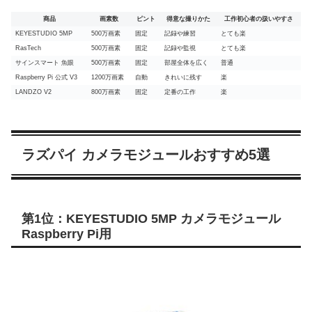
商品
画素数
ピント
得意な撮りかた
工作初心者の扱いやすさ
KEYESTUDIO 5MP
500万画素
固定
記録や練習
とても楽
RasTech
500万画素
固定
記録や監視
とても楽
サインスマート 魚眼
500万画素
固定
部屋全体を広く
普通
Raspberry Pi 公式 V3
1200万画素
自動
きれいに残す
楽
LANDZO V2
800万画素
固定
定番の工作
楽
ラズパイ カメラモジュールおすすめ5選
第1位：KEYESTUDIO 5MP カメラモジュール
Raspberry Pi用