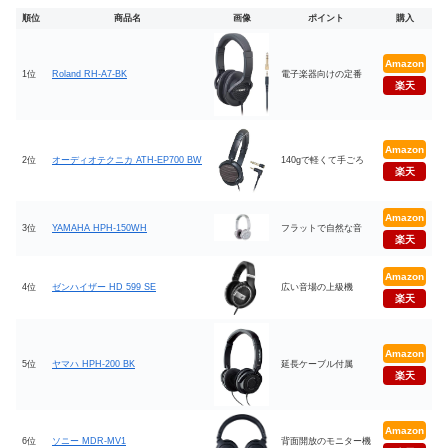
順位
商品名
画像
ポイント
購入
Amazon
1位
Roland RH-A7-BK
電子楽器向けの定番
楽天
Amazon
2位
オーディオテクニカ ATH-EP700 BW
140gで軽くて手ごろ
楽天
Amazon
3位
YAMAHA HPH-150WH
フラットで自然な音
楽天
Amazon
4位
ゼンハイザー HD 599 SE
広い音場の上級機
楽天
Amazon
5位
ヤマハ HPH-200 BK
延長ケーブル付属
楽天
Amazon
6位
ソニー MDR-MV1
背面開放のモニター機