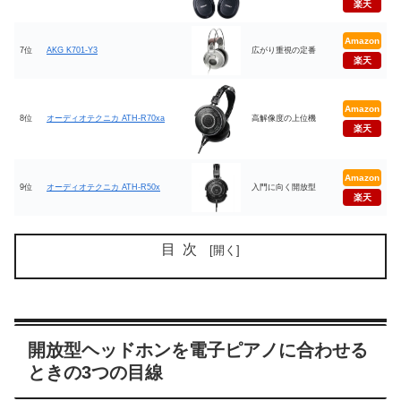
楽天
Amazon
7位
AKG K701-Y3
広がり重視の定番
楽天
Amazon
8位
オーディオテクニカ ATH-R70xa
高解像度の上位機
楽天
Amazon
9位
オーディオテクニカ ATH-R50x
入門に向く開放型
楽天
目次
開放型ヘッドホンを電子ピアノに合わせる
ときの3つの目線