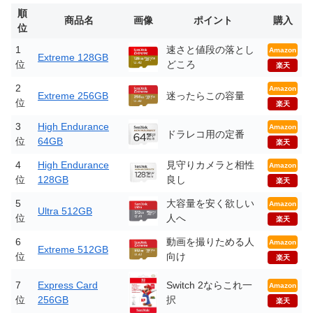
順
商品名
画像
ポイント
購入
位
1
速さと値段の落とし
Amazon
Extreme 128GB
位
どころ
楽天
2
Amazon
Extreme 256GB
迷ったらこの容量
位
楽天
3
High Endurance
Amazon
ドラレコ用の定番
位
64GB
楽天
4
High Endurance
見守りカメラと相性
Amazon
位
128GB
良し
楽天
5
大容量を安く欲しい
Amazon
Ultra 512GB
位
人へ
楽天
6
動画を撮りためる人
Amazon
Extreme 512GB
位
向け
楽天
7
Express Card
Switch 2ならこれ一
Amazon
位
256GB
択
楽天