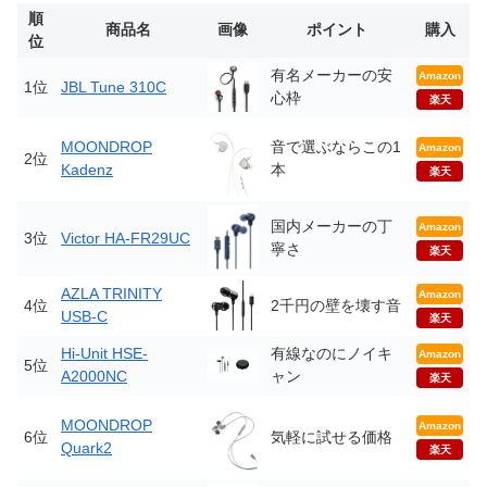
順
商品名
画像
ポイント
購入
位
有名メーカーの安
Amazon
1位
JBL Tune 310C
心枠
楽天
MOONDROP
音で選ぶならこの1
Amazon
2位
Kadenz
本
楽天
国内メーカーの丁
Amazon
3位
Victor HA-FR29UC
寧さ
楽天
AZLA TRINITY
Amazon
4位
2千円の壁を壊す音
USB-C
楽天
Hi-Unit HSE-
有線なのにノイキ
Amazon
5位
A2000NC
ャン
楽天
MOONDROP
Amazon
6位
気軽に試せる価格
Quark2
楽天