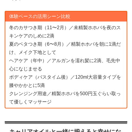
体験ベースの活用シーン比較
冬のカサつき期（11〜2月）／未精製ホホバを夜のス
キンケアのしめに2滴
夏のベタつき期（6〜8月）／精製ホホバを朝に1滴だ
け、メイク下地として
ヘアケア（年中）／アルガンを濡れ髪に2滴、毛先中
心になじませる
ボディケア（バスタイム後）／120ml大容量タイプを
膝やかかとに5滴
クレンジング用途／精製ホホバを500円玉ぐらい取っ
て優しくマッサージ
キャリアオイルと一緒に揃えると幸せにな