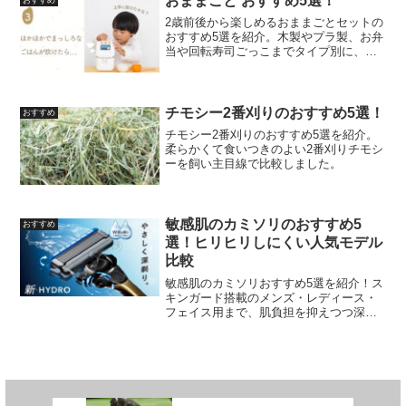
おままごと おすすめ5選！
2歳前後から楽しめるおままごとセットの
おすすめ5選を紹介。木製やプラ製、お弁
当や回転寿司ごっこまでタイプ別に、遊
び広げ方のコツもあわせて触れます。
チモシー2番刈りのおすすめ5選！
おすすめ
チモシー2番刈りのおすすめ5選を紹介。
柔らかくて食いつきのよい2番刈りチモシ
ーを飼い主目線で比較しました。
敏感肌のカミソリのおすすめ5
おすすめ
選！ヒリヒリしにくい人気モデル
比較
敏感肌のカミソリおすすめ5選を紹介！ス
キンガード搭載のメンズ・レディース・
フェイス用まで、肌負担を抑えつつ深剃
りもできる人気モデルを比較しました。