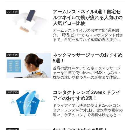
アームレストネイル4選！自宅セ
おすすめ
ルフネイルで腕が疲れる人向けの
人気ピロー比較
アームレストネイルのおすすめ4選を紹
介。U字型ピローからスマホスタンド付き
まで、自宅セルフネイル時の腕の疲労を
軽くする人気アイテムを高さや素材で比
較しました。
ネックマッサージャーのおすすめ
おすすめ
5選！
首肩の疲れをケアするネックマッサージ
ャーを半年間使い比べ。EMS・もみ玉・
枕型の違いや寝つきへの影響まで体験ベ
ースで紹介する5選。
コンタクトレンズ 2week ドライ
おすすめ
アイのおすすめ3選！
ドライアイでも快適に使える2weekコン
タクトレンズを3つ比較。含水率や素材の
違い、ケアのコツまで装着体験をもとに
紹介します。
おすすめ