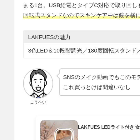
まる1台。USB給電とタイプC対応で取り回
回転式スタンドなのでスキンケア中は鏡を横
LAKFUESの魅力
3色LED＆10段階調光／180度回転スタン
SNSのメイク動画でもこのモ
これ買っとけば間違いなし
こうへい
LAKFUES LEDライト付き 