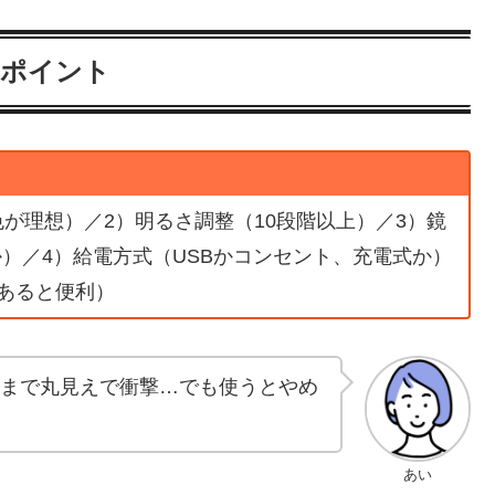
クポイント
が理想）／2）明るさ調整（10段階以上）／3）鏡
）／4）給電方式（USBかコンセント、充電式か）
があると便利）
穴まで丸見えで衝撃…でも使うとやめ
あい