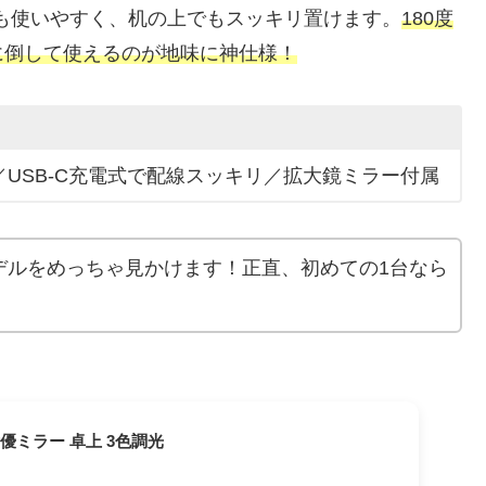
しも使いやすく、机の上でもスッキリ置けます。
180度
に倒して使えるのが地味に神仕様！
ド／USB-C充電式で配線スッキリ／拡大鏡ミラー付属
デルをめっちゃ見かけます！正直、初めての1台なら
女優ミラー 卓上 3色調光