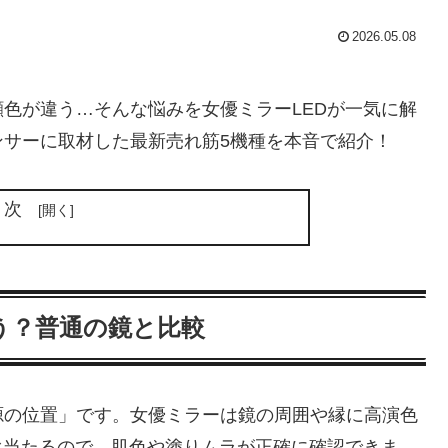
2026.05.08
色が違う…そんな悩みを女優ミラーLEDが一気に解
ンサーに取材した最新売れ筋5機種を本音で紹介！
目次
う？普通の鏡と比較
源の位置」です。女優ミラーは鏡の周囲や縁に高演色
ぐ当たるので、肌色や塗りムラが正確に確認できま