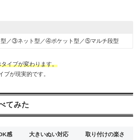
ク型／③ネット型／④ポケット型／⑤マルチ段型
ぶタイプが変わります。
イプが現実的です。
べてみた
OK感
大きいぬい対応
取り付けの楽さ