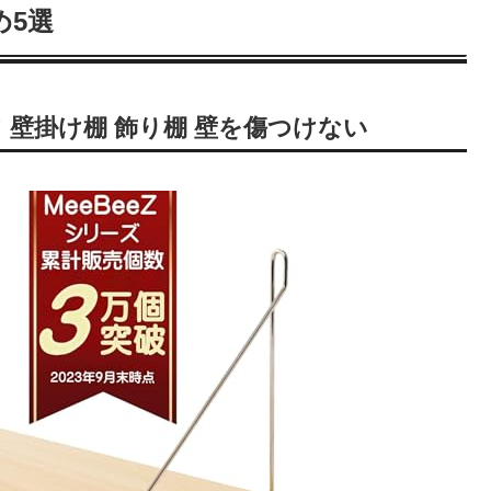
め5選
フ 壁掛け棚 飾り棚 壁を傷つけない