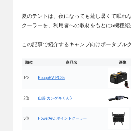
夏のテントは、夜になっても蒸し暑くて眠れな
クーラーを、利用者への取材をもとに5機種紹
この記事で紹介するキャンプ向けポータブルク
順位
商品名
画像
1位
BougeRV PC35
2位
山善 カンゲキくん3
3位
PowerArQ ポイントクーラー