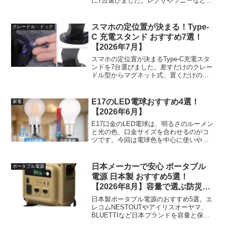
に7台選びました。レグザやソニーなど人
気メーカーの選び方と、部屋の広さの目
安、置いてからの設定のコツもあわせて
紹介します。
スマホの定位置が決まる！Type-
クレードル・ドック
C 充電スタンド おすすめ7選！
【2026年7月】
スマホの定位置が決まるType-C充電スタ
ンドを7台選びました。差すだけのクレー
ドル型からマグネット式、置くだけのQi2
まで、机が片付くモデルを紹介します！
E17のLED電球おすすめ4選！
家電
【2026年6月】
E17口金のLED電球は、明るさのルーメン
と光の色、口金サイズを合わせるのがコ
ツです。今回は電球色を中心に使いやす
い4本を選び、選び方も紹介します。
日本メーカーで安心 ポータブル
ポータブル電源
電源 日本製 おすすめ5選！
【2026年8月】容量で選ぶ防災の
一台
日本製ポータブル電源のおすすめ5選。エ
レコムNESTOUTやアイリスオーヤマ、
BLUETTIなど日本ブランドを容量と保証
で比較。防災や車中泊に合う一台の選び