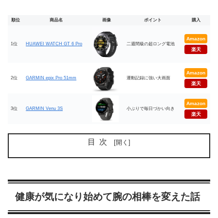
順位
商品名
画像
ポイント
購入
Amazon
1位
HUAWEI WATCH GT 6 Pro
二週間級の超ロング電池
楽天
Amazon
2位
GARMIN epix Pro 51mm
運動記録に強い大画面
楽天
Amazon
3位
GARMIN Venu 3S
小ぶりで毎日づかい向き
楽天
目次
健康が気になり始めて腕の相棒を変えた話