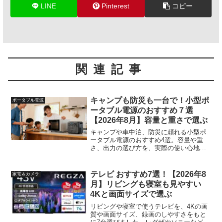
LINE
Pinterest
コピー
関連記事
キャンプも防災も一台で！小型ポ
ポータブル電源
ータブル電源のおすすめ７選
【2026年8月】容量と重さで選ぶ
キャンプや車中泊、防災に頼れる小型ポ
ータブル電源のおすすめ4選。容量や重
さ、出力の選び方を、実際の使い心地と
口コミから正直にお届けします。軽さで
選ぶ一台が見つかります。
テレビ おすすめ7選！【2026年8
家電＆カメラ
月】リビングも寝室も見やすい
4Kと画面サイズで選ぶ
リビングや寝室で使うテレビを、4Kの画
質や画面サイズ、録画のしやすさをもと