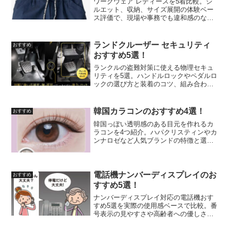
ワークウェア レディースを5着比較。シ
ルエット、収納、サイズ展開の体験ベー
ス評価で、現場や事務でも違和感のない1
着が見つかります。
ランドクルーザー セキュリティ
おすすめ
おすすめ5選！
ランクルの盗難対策に使える物理セキュ
リティを5選。ハンドルロックやペダルロ
ックの選び方と装着のコツ、組み合わせ
たい防犯グッズを整備士リサーチをもと
に紹介します。
韓国カラコンのおすすめ4選！
おすすめ
韓国っぽい透明感のある目元を作れるカ
ラコンを4つ紹介。ハパクリスティンやカ
ンナロゼなど人気ブランドの特徴と選び
方を体験ベースでお届けします。
電話機ナンバーディスプレイのお
おすすめ
すすめ5選！
ナンバーディスプレイ対応の電話機おす
すめ5選を実際の使用感ベースで比較。番
号表示の見やすさや高齢者への優しさを
独自評価しました。