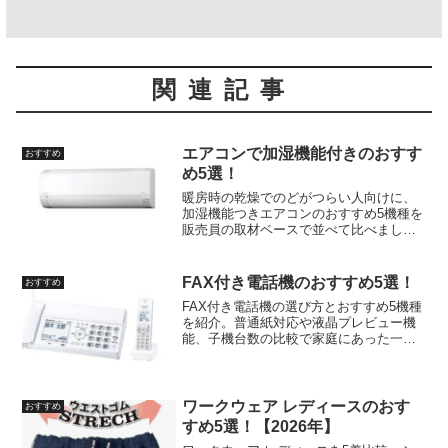
関連記事
エアコンで加湿機能付きのおすす
おすすめ
め5選！
暖房時の乾燥でのどがつらい人向けに、
加湿機能つきエアコンのおすすめ5機種を
販売員の取材ベースで並べて比べまし
た。加湿のガチ度や静かさ、設置のしや
すさまで独自5段階で見える化していま
す。
FAX付き電話機のおすすめ5選！
おすすめ
FAX付き電話機の選び方とおすすめ5機種
を紹介。普通紙対応や液晶プレビュー機
能、子機台数の比較で家庭にあった一台
が見つかります。
ワークウェア レディースのおす
おすすめ
すめ5選！【2026年】