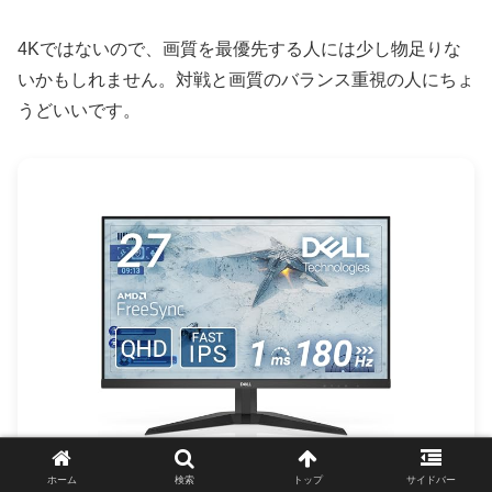
4Kではないので、画質を最優先する人には少し物足りな
いかもしれません。対戦と画質のバランス重視の人にちょ
うどいいです。
Dell G2725D 27インチ ゲーミングモニター QHD 180Hz
ホーム
検索
トップ
サイドバー