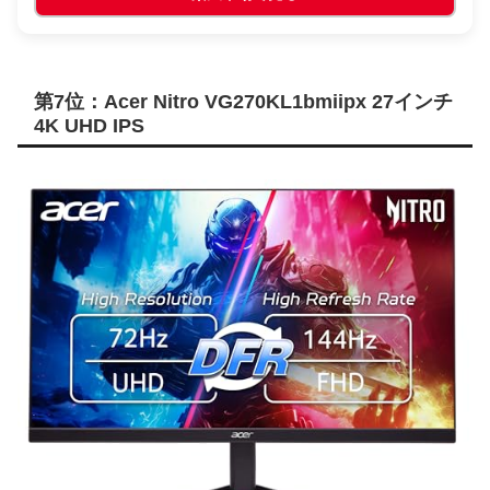
第7位：Acer Nitro VG270KL1bmiipx 27インチ
4K UHD IPS