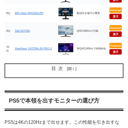
Amazon
8位
MSI Optix MAG281URF
配信向き端子が豊富
楽天
Amazon
9位
Dell G2725D
QHD180Hzの万能
楽天
Amazon
10
ViewSonic VX2758A-2K-PRO-3
WQHD240Hzで対戦特化
位
楽天
目次
PS5で本領を出すモニターの選び方
PS5は4Kの120Hzまで出せます。この性能を引き出すな