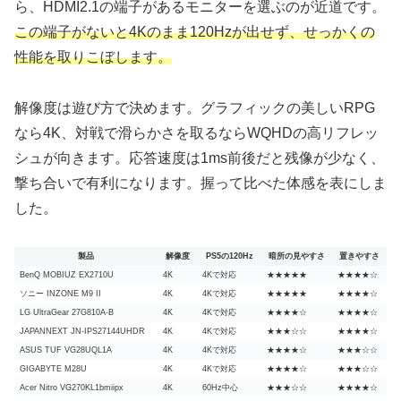
ら、HDMI2.1の端子があるモニターを選ぶのが近道です。
この端子がないと4Kのまま120Hzが出せず、せっかくの
性能を取りこぼします。
解像度は遊び方で決めます。グラフィックの美しいRPG
なら4K、対戦で滑らかさを取るならWQHDの高リフレッ
シュが向きます。応答速度は1ms前後だと残像が少なく、
撃ち合いで有利になります。握って比べた体感を表にしま
した。
製品
解像度
PS5の120Hz
暗所の見やすさ
置きやすさ
BenQ MOBIUZ EX2710U
4K
4Kで対応
★★★★★
★★★★☆
ソニー INZONE M9 II
4K
4Kで対応
★★★★★
★★★★☆
LG UltraGear 27G810A-B
4K
4Kで対応
★★★★☆
★★★★☆
JAPANNEXT JN-IPS27144UHDR
4K
4Kで対応
★★★☆☆
★★★★☆
ASUS TUF VG28UQL1A
4K
4Kで対応
★★★★☆
★★★☆☆
GIGABYTE M28U
4K
4Kで対応
★★★★☆
★★★☆☆
Acer Nitro VG270KL1bmiipx
4K
60Hz中心
★★★☆☆
★★★★☆