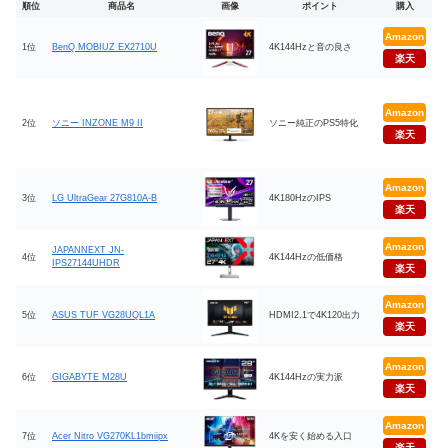
順位
商品名
画像
ポイント
購入
Amazon
1位
BenQ MOBIUZ EX2710U
4K144Hzと音の良さ
楽天
Amazon
2位
ソニー INZONE M9 II
ソニー純正のPS5特化
楽天
Amazon
3位
LG UltraGear 27G810A-B
4K180HzのIPS
楽天
Amazon
JAPANNEXT JN-
4位
4K144Hzの低価格
IPS27144UHDR
楽天
Amazon
5位
ASUS TUF VG28UQL1A
HDMI2.1で4K120出力
楽天
Amazon
6位
GIGABYTE M28U
4K144Hzの実力派
楽天
Amazon
7位
Acer Nitro VG270KL1bmiipx
4Kを安く始める入口
楽天