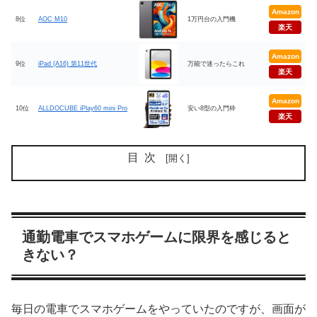
Amazon
8位
AOC M10
1万円台の入門機
楽天
Amazon
9位
iPad (A16) 第11世代
万能で迷ったらこれ
楽天
Amazon
10位
ALLDOCUBE iPlay60 mini Pro
安い8型の入門枠
楽天
目次
通勤電車でスマホゲームに限界を感じると
きない？
毎日の電車でスマホゲームをやっていたのですが、画面が