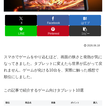
X
Facebook
はてブ
LINE
Pinterest
コピー
2026.06.18
スマホでゲームをやり込むほど、画面の狭さと発熱が気に
なってきました。タブレットに変えたら世界が広がって戻
れません。ゲームが化ける10台を、実際に触った感想で
順位にしました。
この記事で紹介するゲーム向けタブレット10選
順位
商品名
画像
ポイント
購入