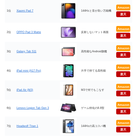
Amazon
1位
Xiaomi Pad 7
144Hzと音が良い万能機
楽天
Amazon
2位
OPPO Pad 3 Matte
反射しないマット画面
楽天
Amazon
3位
Galaxy Tab S11
高性能なAndroid旗艦
楽天
Amazon
4位
iPad mini (A17 Pro)
片手で持てる高性能
楽天
Amazon
5位
iPad Air (M3)
M3で何でもこなす
楽天
Amazon
6位
Lenovo Legion Tab Gen 3
ゲーム特化の8.8型
楽天
Amazon
7位
Headwolf Titan 1
144Hzの高コスパ機
楽天