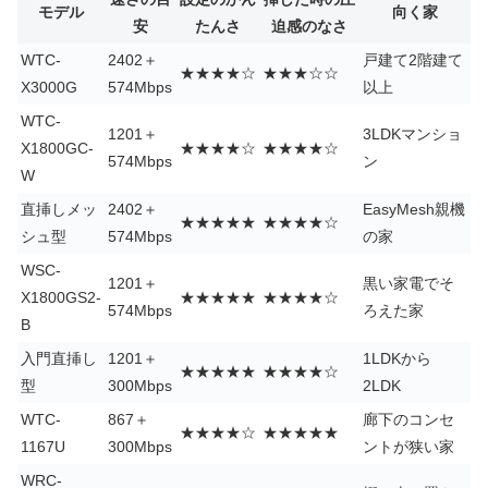
モデル
向く家
安
たんさ
迫感のなさ
WTC-
2402＋
戸建て2階建て
★★★★☆
★★★☆☆
X3000G
574Mbps
以上
WTC-
1201＋
3LDKマンショ
X1800GC-
★★★★☆
★★★★☆
574Mbps
ン
W
直挿しメッ
2402＋
EasyMesh親機
★★★★★
★★★★☆
シュ型
574Mbps
の家
WSC-
1201＋
黒い家電でそ
X1800GS2-
★★★★★
★★★★☆
574Mbps
ろえた家
B
入門直挿し
1201＋
1LDKから
★★★★★
★★★★☆
型
300Mbps
2LDK
WTC-
867＋
廊下のコンセ
★★★★☆
★★★★★
1167U
300Mbps
ントが狭い家
WRC-