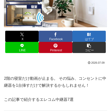
X
Facebook
はてブ
LINE
Pinterest
コピー
2026.07.09
2階の寝室だけ動画が止まる。 その悩み、コンセントに中
継器を1台挿すだけで解決するかもしれません！
この記事で紹介するエレコム中継器7選