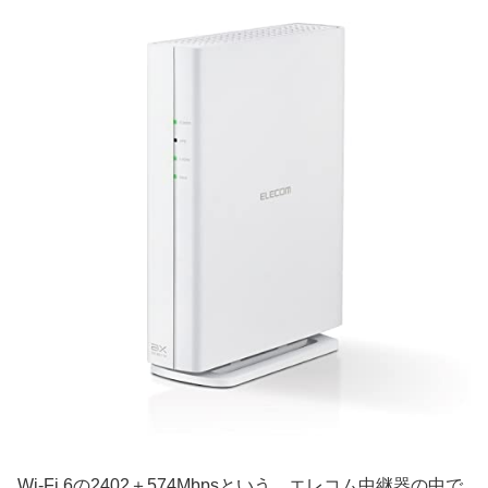
Wi-Fi 6の2402＋574Mbpsという、エレコム中継器の中で