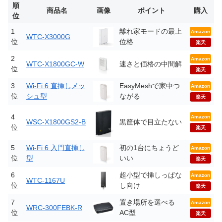
順
商品名
画像
ポイント
購入
位
1
離れ家モードの最上
Amazon
WTC-X3000G
位
位格
楽天
2
Amazon
WTC-X1800GC-W
速さと価格の中間解
位
楽天
3
Wi-Fi 6 直挿しメッ
EasyMeshで家中つ
Amazon
位
シュ型
ながる
楽天
4
Amazon
WSC-X1800GS2-B
黒筐体で目立たない
位
楽天
5
Wi-Fi 6 入門直挿し
初の1台にちょうど
Amazon
位
型
いい
楽天
6
超小型で挿しっぱな
Amazon
WTC-1167U
位
し向け
楽天
7
置き場所を選べる
Amazon
WRC-300FEBK-R
位
AC型
楽天