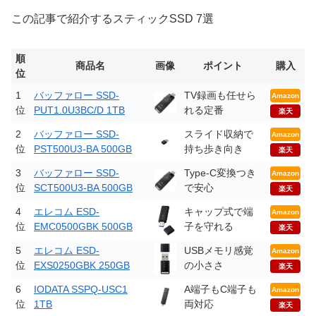
この記事で紹介するスティックSSD 7選
順
商品名
画像
ポイント
購入
位
1
バッファロー SSD-
TV録画も任せら
Amazon
位
PUT1.0U3BC/D 1TB
れる定番
楽天
2
バッファロー SSD-
スライド収納で
Amazon
位
PST500U3-BA 500GB
持ち歩き向き
楽天
3
バッファロー SSD-
Type-C変換つき
Amazon
位
SCT500U3-BA 500GB
で安心
楽天
4
エレコム ESD-
キャップ式で端
Amazon
位
EMC0500GBK 500GB
子を守れる
楽天
5
エレコム ESD-
USBメモリ感覚
Amazon
位
EXS0250GBK 250GB
の小ささ
楽天
6
IODATA SSPQ-USC1
A端子もC端子も
Amazon
位
1TB
両対応
楽天