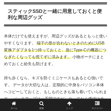
スティックSSDと一緒に用意しておくと便
利な周辺グッズ
本体だけでも使えますが、周辺グッズがあるともっと使い
やすくなります。
端子の形が合わないときのためにUSB
変換アダプタを1つ持っておくと、急にType-Cの機器につ
なぎたくなっても慌てずに済みます。
小物ポーチにまと
めておくと紛失も防げます。
持ち歩くなら、キズを防ぐミニケースもあると心強いで
す。 データが大切な人は、定期的に中身をパソコン本体
へコピーしておくと、もしものときも落ち着いていられま
す。 バックアップは一手間ですが、やっておく価値は大
きいですよ。
ホーム
検索
トップ
サイドバー