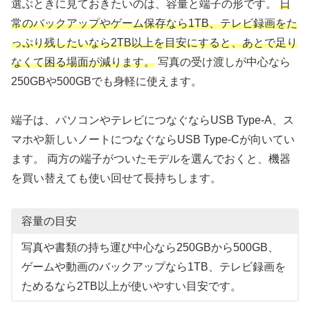
選ぶときに見ておきたいのは、容量と端子の形です。
日
常のバックアップやゲーム保存なら1TB、テレビ録画をた
っぷり残したいなら2TB以上を目安にすると、あとで足り
なくて困る場面が減ります。
写真の受け渡しが中心なら
250GBや500GBでも身軽に使えます。
端子は、パソコンやテレビにつなぐならUSB Type-A、ス
マホや新しいノートにつなぐならUSB Type-Cが向いてい
ます。 両方の端子がついたモデルを選んでおくと、機器
を買い替えても使い回せて長持ちします。
容量の目安
写真や書類の持ち運び中心なら250GBから500GB、
ゲームや動画のバックアップなら1TB、テレビ録画を
ためるなら2TB以上が使いやすい目安です。