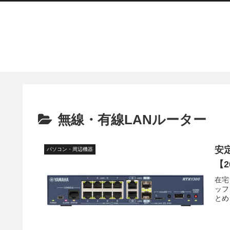
無線・有線LANルーター
安
パソコン・周辺機器
【
在宅
ッフ
とめ