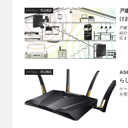
戸
パソコン・周辺機器
け
戸建
紹介
応ま
A
パソコン・周辺機器
ら
ゲー
を実