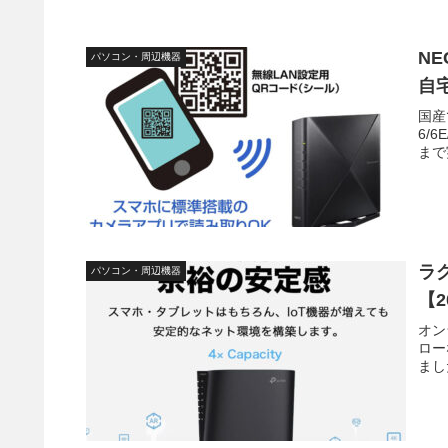
NE
パソコン・周辺機器
自宅
国産
6/
まで
ラ
パソコン・周辺機器
【
オン
ロー
まし